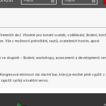
remních akcí. Vhodné pro konání svateb, vzdělávání, školení, kon
kce. Vše s možností pohoštění, rautů, svatebních hostin, apod.
ci ve skupině – školení, workshopy, assessment a development cen
 Kongresová místnost má vlastní bar, který je možné plně využít 
istit rychlý a kvalitní servis.
H