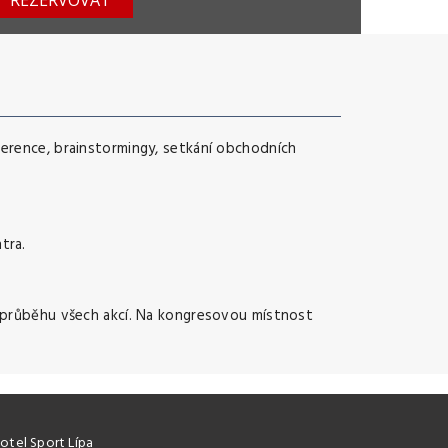
REZERVOVAT
ference, brainstormingy, setkání obchodních
tra.
v průběhu všech akcí. Na kongresovou místnost
otel Sport Lípa