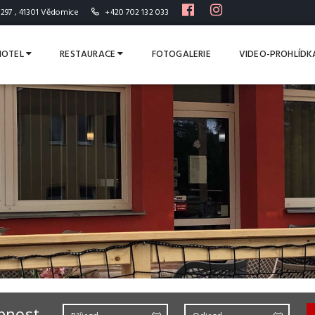
297 , 41301 Vědomice
+420 702 132 033
HOTEL
RESTAURACE
FOTOGALERIE
VIDEO-PROHLÍDK
upnost